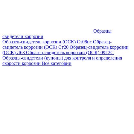
Образцы
свидетели коррозии
Образец-свидетель коррозии (ОСК) Ст08пс
Образец-
свидетель коррозии (ОСК) Ст20
Образец-свидетель коррозии
(ОСК) Л63
Образец-свидетель коррозии (ОСК) 09Г2С
Образцы-свидетели (купоны) для контроля и определения
скорости коррозии
Все категории