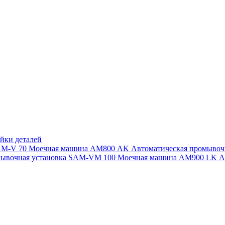
йки деталей
SAM-V 70
Моечная машина АМ800 AK
Автоматическая промыво
мывочная установка SAM-VM 100
Моечная машина AM900 LK
А