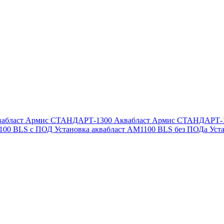
вабласт Армис СТАНДАРТ-1300
Аквабласт Армис СТАНДАРТ-
1100 BLS с ПОД
Установка аквабласт AM1100 BLS без ПОДа
Уст