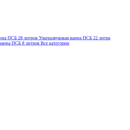
анна ПСБ 28 литров
Ультразвуковая ванна ПСБ 22 литра
 ванна ПСБ 8 литров
Все категории