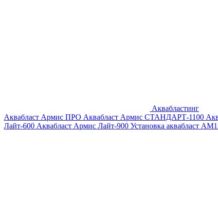
Аквабластинг
Аквабласт Армис ПРО
Аквабласт Армис СТАНДАРТ-1100
Ак
Лайт-600
Аквабласт Армис Лайт-900
Установка аквабласт AM