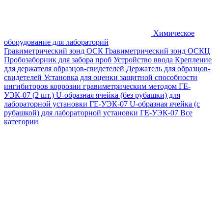
Химическое
оборудование для лабораторий
Гравиметрический зонд ОСК
Гравиметрический зонд ОСКЦ
Пробозаборник для забора проб
Устройство ввода
Крепление
для держателя образцов-свидетелей
Держатель для образцов-
свидетелей
Установка для оценки защитной способности
ингибиторов коррозии гравиметрическим методом ГЕ-
УЭК-07 (2 шт.)
U-образная ячейка (без рубашки) для
лабораторной установки ГЕ-УЭК-07
U-образная ячейка (с
рубашкой) для лабораторной установки ГЕ-УЭК-07
Все
категории