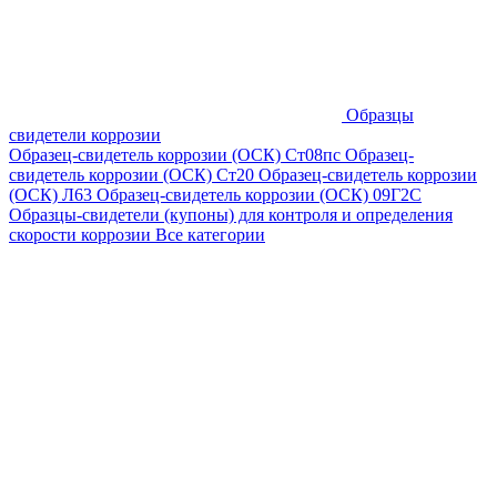
Образцы
свидетели коррозии
Образец-свидетель коррозии (ОСК) Ст08пс
Образец-
свидетель коррозии (ОСК) Ст20
Образец-свидетель коррозии
(ОСК) Л63
Образец-свидетель коррозии (ОСК) 09Г2С
Образцы-свидетели (купоны) для контроля и определения
скорости коррозии
Все категории