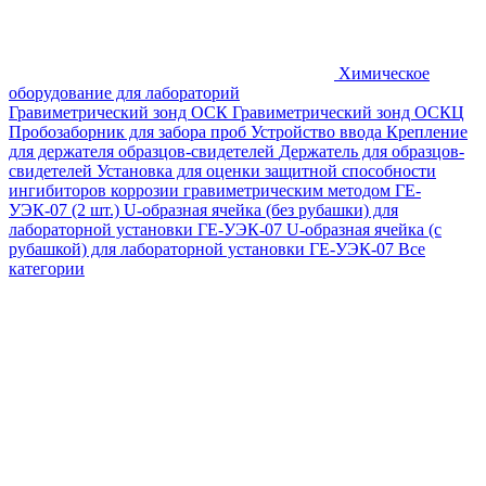
Химическое
оборудование для лабораторий
Гравиметрический зонд ОСК
Гравиметрический зонд ОСКЦ
Пробозаборник для забора проб
Устройство ввода
Крепление
для держателя образцов-свидетелей
Держатель для образцов-
свидетелей
Установка для оценки защитной способности
ингибиторов коррозии гравиметрическим методом ГЕ-
УЭК-07 (2 шт.)
U-образная ячейка (без рубашки) для
лабораторной установки ГЕ-УЭК-07
U-образная ячейка (с
рубашкой) для лабораторной установки ГЕ-УЭК-07
Все
категории