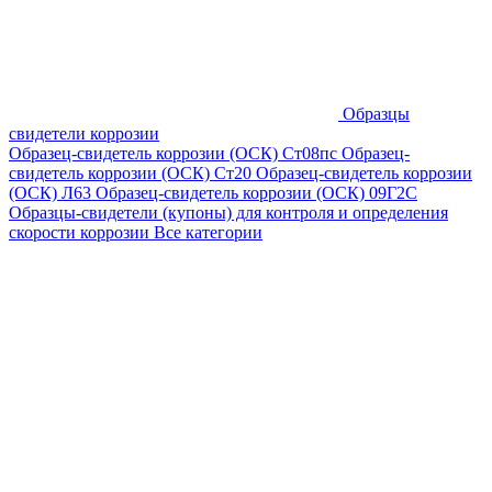
Образцы
свидетели коррозии
Образец-свидетель коррозии (ОСК) Ст08пс
Образец-
свидетель коррозии (ОСК) Ст20
Образец-свидетель коррозии
(ОСК) Л63
Образец-свидетель коррозии (ОСК) 09Г2С
Образцы-свидетели (купоны) для контроля и определения
скорости коррозии
Все категории