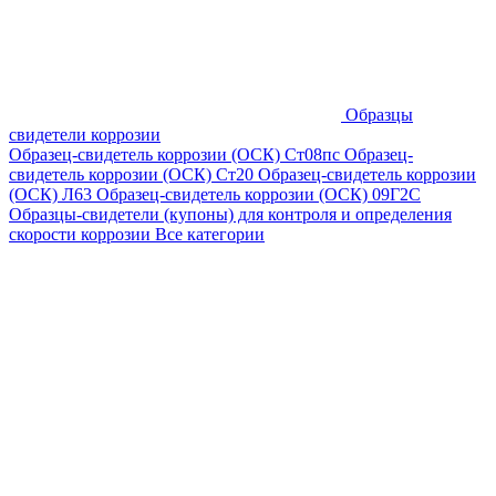
Образцы
свидетели коррозии
Образец-свидетель коррозии (ОСК) Ст08пс
Образец-
свидетель коррозии (ОСК) Ст20
Образец-свидетель коррозии
(ОСК) Л63
Образец-свидетель коррозии (ОСК) 09Г2С
Образцы-свидетели (купоны) для контроля и определения
скорости коррозии
Все категории