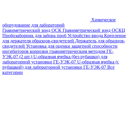
Химическое
оборудование для лабораторий
Гравиметрический зонд ОСК
Гравиметрический зонд ОСКЦ
Пробозаборник для забора проб
Устройство ввода
Крепление
для держателя образцов-свидетелей
Держатель для образцов-
свидетелей
Установка для оценки защитной способности
ингибиторов коррозии гравиметрическим методом ГЕ-
УЭК-07 (2 шт.)
U-образная ячейка (без рубашки) для
лабораторной установки ГЕ-УЭК-07
U-образная ячейка (с
рубашкой) для лабораторной установки ГЕ-УЭК-07
Все
категории