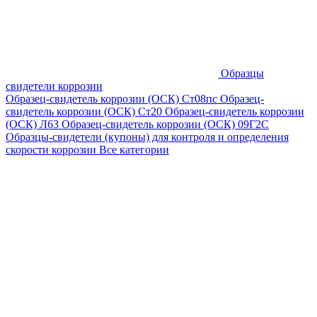
Образцы
свидетели коррозии
Образец-свидетель коррозии (ОСК) Ст08пс
Образец-
свидетель коррозии (ОСК) Ст20
Образец-свидетель коррозии
(ОСК) Л63
Образец-свидетель коррозии (ОСК) 09Г2С
Образцы-свидетели (купоны) для контроля и определения
скорости коррозии
Все категории