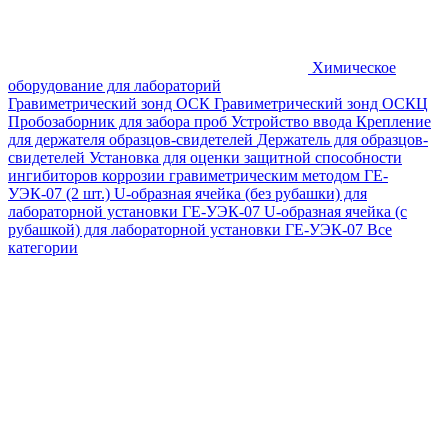
Химическое
оборудование для лабораторий
Гравиметрический зонд ОСК
Гравиметрический зонд ОСКЦ
Пробозаборник для забора проб
Устройство ввода
Крепление
для держателя образцов-свидетелей
Держатель для образцов-
свидетелей
Установка для оценки защитной способности
ингибиторов коррозии гравиметрическим методом ГЕ-
УЭК-07 (2 шт.)
U-образная ячейка (без рубашки) для
лабораторной установки ГЕ-УЭК-07
U-образная ячейка (с
рубашкой) для лабораторной установки ГЕ-УЭК-07
Все
категории