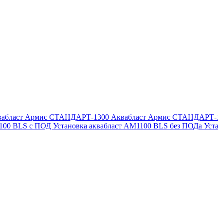
вабласт Армис СТАНДАРТ-1300
Аквабласт Армис СТАНДАРТ-
1100 BLS с ПОД
Установка аквабласт AM1100 BLS без ПОДа
Уст