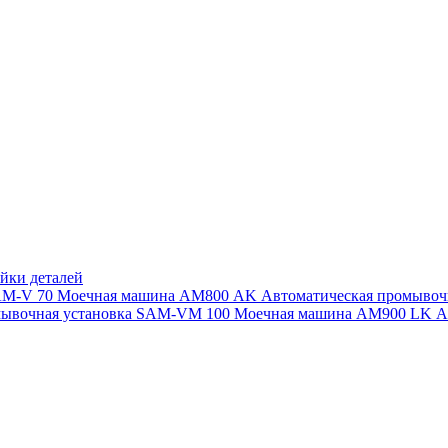
йки деталей
SAM-V 70
Моечная машина АМ800 AK
Автоматическая промыво
мывочная установка SAM-VM 100
Моечная машина AM900 LK
А