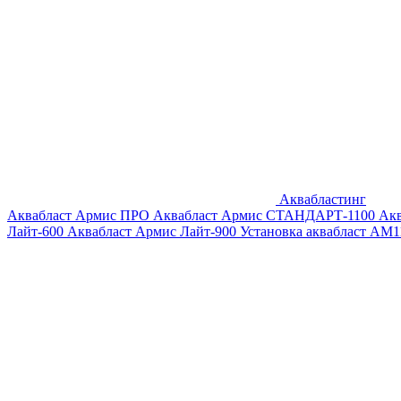
Аквабластинг
Аквабласт Армис ПРО
Аквабласт Армис СТАНДАРТ-1100
Ак
Лайт-600
Аквабласт Армис Лайт-900
Установка аквабласт AM