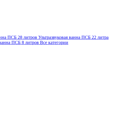
анна ПСБ 28 литров
Ультразвуковая ванна ПСБ 22 литра
 ванна ПСБ 8 литров
Все категории