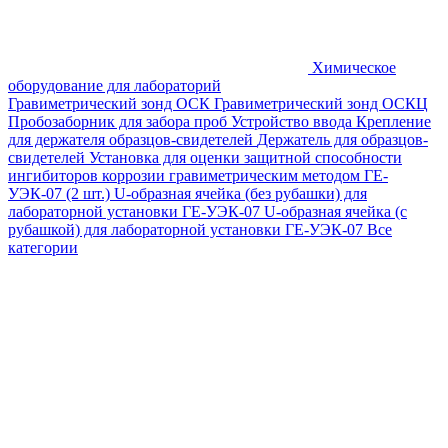
Химическое
оборудование для лабораторий
Гравиметрический зонд ОСК
Гравиметрический зонд ОСКЦ
Пробозаборник для забора проб
Устройство ввода
Крепление
для держателя образцов-свидетелей
Держатель для образцов-
свидетелей
Установка для оценки защитной способности
ингибиторов коррозии гравиметрическим методом ГЕ-
УЭК-07 (2 шт.)
U-образная ячейка (без рубашки) для
лабораторной установки ГЕ-УЭК-07
U-образная ячейка (с
рубашкой) для лабораторной установки ГЕ-УЭК-07
Все
категории