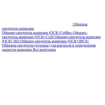
Образцы
свидетели коррозии
Образец-свидетель коррозии (ОСК) Ст08пс
Образец-
свидетель коррозии (ОСК) Ст20
Образец-свидетель коррозии
(ОСК) Л63
Образец-свидетель коррозии (ОСК) 09Г2С
Образцы-свидетели (купоны) для контроля и определения
скорости коррозии
Все категории