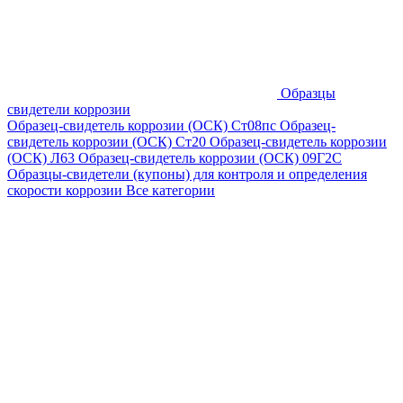
Образцы
свидетели коррозии
Образец-свидетель коррозии (ОСК) Ст08пс
Образец-
свидетель коррозии (ОСК) Ст20
Образец-свидетель коррозии
(ОСК) Л63
Образец-свидетель коррозии (ОСК) 09Г2С
Образцы-свидетели (купоны) для контроля и определения
скорости коррозии
Все категории