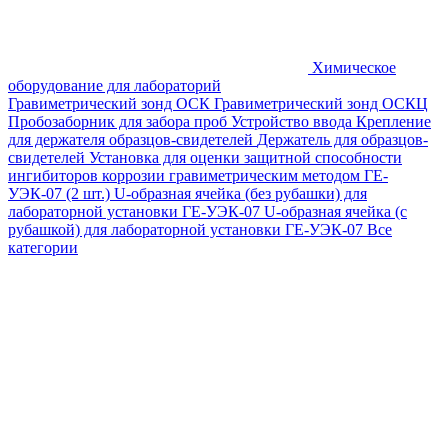
Химическое
оборудование для лабораторий
Гравиметрический зонд ОСК
Гравиметрический зонд ОСКЦ
Пробозаборник для забора проб
Устройство ввода
Крепление
для держателя образцов-свидетелей
Держатель для образцов-
свидетелей
Установка для оценки защитной способности
ингибиторов коррозии гравиметрическим методом ГЕ-
УЭК-07 (2 шт.)
U-образная ячейка (без рубашки) для
лабораторной установки ГЕ-УЭК-07
U-образная ячейка (с
рубашкой) для лабораторной установки ГЕ-УЭК-07
Все
категории