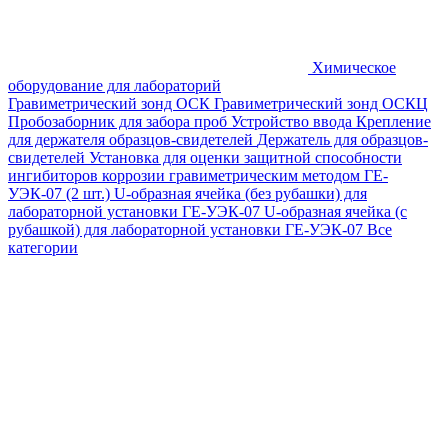
Химическое
оборудование для лабораторий
Гравиметрический зонд ОСК
Гравиметрический зонд ОСКЦ
Пробозаборник для забора проб
Устройство ввода
Крепление
для держателя образцов-свидетелей
Держатель для образцов-
свидетелей
Установка для оценки защитной способности
ингибиторов коррозии гравиметрическим методом ГЕ-
УЭК-07 (2 шт.)
U-образная ячейка (без рубашки) для
лабораторной установки ГЕ-УЭК-07
U-образная ячейка (с
рубашкой) для лабораторной установки ГЕ-УЭК-07
Все
категории