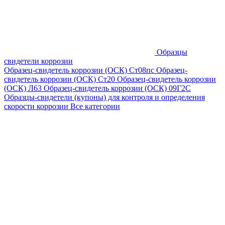
Образцы
свидетели коррозии
Образец-свидетель коррозии (ОСК) Ст08пс
Образец-
свидетель коррозии (ОСК) Ст20
Образец-свидетель коррозии
(ОСК) Л63
Образец-свидетель коррозии (ОСК) 09Г2С
Образцы-свидетели (купоны) для контроля и определения
скорости коррозии
Все категории