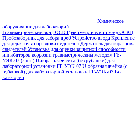
Химическое
оборудование для лабораторий
Гравиметрический зонд ОСК
Гравиметрический зонд ОСКЦ
Пробозаборник для забора проб
Устройство ввода
Крепление
для держателя образцов-свидетелей
Держатель для образцов-
свидетелей
Установка для оценки защитной способности
ингибиторов коррозии гравиметрическим методом ГЕ-
УЭК-07 (2 шт.)
U-образная ячейка (без рубашки) для
лабораторной установки ГЕ-УЭК-07
U-образная ячейка (с
рубашкой) для лабораторной установки ГЕ-УЭК-07
Все
категории