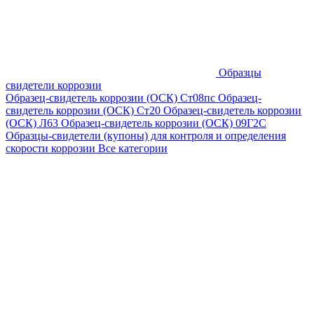
Образцы
свидетели коррозии
Образец-свидетель коррозии (ОСК) Ст08пс
Образец-
свидетель коррозии (ОСК) Ст20
Образец-свидетель коррозии
(ОСК) Л63
Образец-свидетель коррозии (ОСК) 09Г2С
Образцы-свидетели (купоны) для контроля и определения
скорости коррозии
Все категории