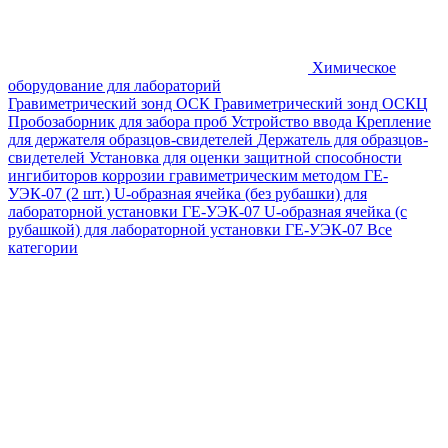
Химическое
оборудование для лабораторий
Гравиметрический зонд ОСК
Гравиметрический зонд ОСКЦ
Пробозаборник для забора проб
Устройство ввода
Крепление
для держателя образцов-свидетелей
Держатель для образцов-
свидетелей
Установка для оценки защитной способности
ингибиторов коррозии гравиметрическим методом ГЕ-
УЭК-07 (2 шт.)
U-образная ячейка (без рубашки) для
лабораторной установки ГЕ-УЭК-07
U-образная ячейка (с
рубашкой) для лабораторной установки ГЕ-УЭК-07
Все
категории