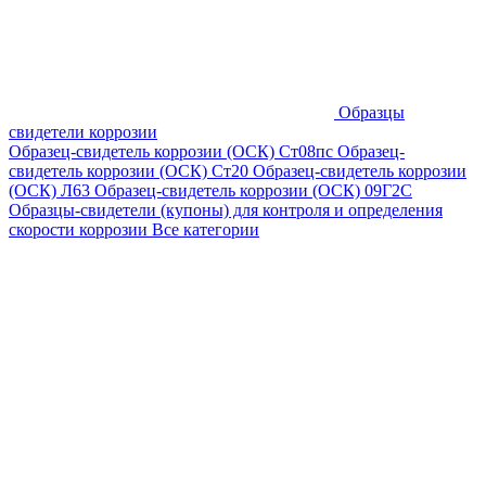
Образцы
свидетели коррозии
Образец-свидетель коррозии (ОСК) Ст08пс
Образец-
свидетель коррозии (ОСК) Ст20
Образец-свидетель коррозии
(ОСК) Л63
Образец-свидетель коррозии (ОСК) 09Г2С
Образцы-свидетели (купоны) для контроля и определения
скорости коррозии
Все категории