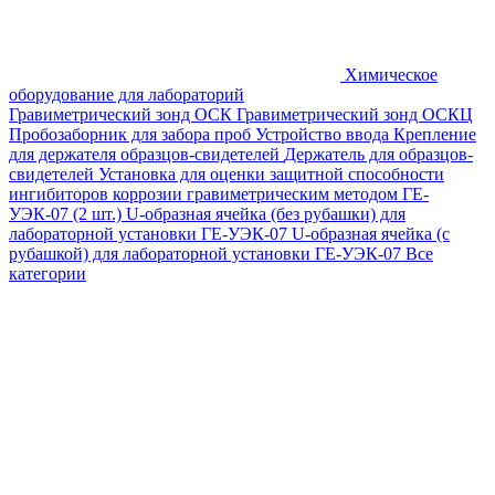
Химическое
оборудование для лабораторий
Гравиметрический зонд ОСК
Гравиметрический зонд ОСКЦ
Пробозаборник для забора проб
Устройство ввода
Крепление
для держателя образцов-свидетелей
Держатель для образцов-
свидетелей
Установка для оценки защитной способности
ингибиторов коррозии гравиметрическим методом ГЕ-
УЭК-07 (2 шт.)
U-образная ячейка (без рубашки) для
лабораторной установки ГЕ-УЭК-07
U-образная ячейка (с
рубашкой) для лабораторной установки ГЕ-УЭК-07
Все
категории