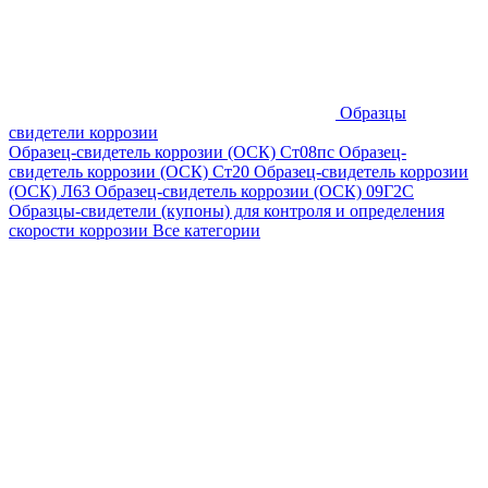
Образцы
свидетели коррозии
Образец-свидетель коррозии (ОСК) Ст08пс
Образец-
свидетель коррозии (ОСК) Ст20
Образец-свидетель коррозии
(ОСК) Л63
Образец-свидетель коррозии (ОСК) 09Г2С
Образцы-свидетели (купоны) для контроля и определения
скорости коррозии
Все категории