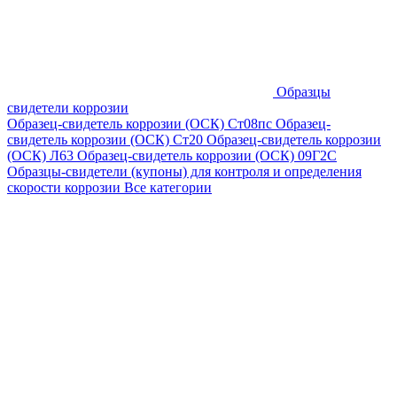
Образцы
свидетели коррозии
Образец-свидетель коррозии (ОСК) Ст08пс
Образец-
свидетель коррозии (ОСК) Ст20
Образец-свидетель коррозии
(ОСК) Л63
Образец-свидетель коррозии (ОСК) 09Г2С
Образцы-свидетели (купоны) для контроля и определения
скорости коррозии
Все категории