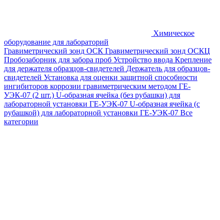
Химическое
оборудование для лабораторий
Гравиметрический зонд ОСК
Гравиметрический зонд ОСКЦ
Пробозаборник для забора проб
Устройство ввода
Крепление
для держателя образцов-свидетелей
Держатель для образцов-
свидетелей
Установка для оценки защитной способности
ингибиторов коррозии гравиметрическим методом ГЕ-
УЭК-07 (2 шт.)
U-образная ячейка (без рубашки) для
лабораторной установки ГЕ-УЭК-07
U-образная ячейка (с
рубашкой) для лабораторной установки ГЕ-УЭК-07
Все
категории