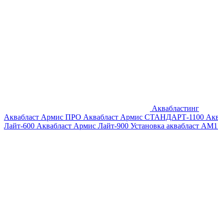
Аквабластинг
Аквабласт Армис ПРО
Аквабласт Армис СТАНДАРТ-1100
Ак
Лайт-600
Аквабласт Армис Лайт-900
Установка аквабласт AM