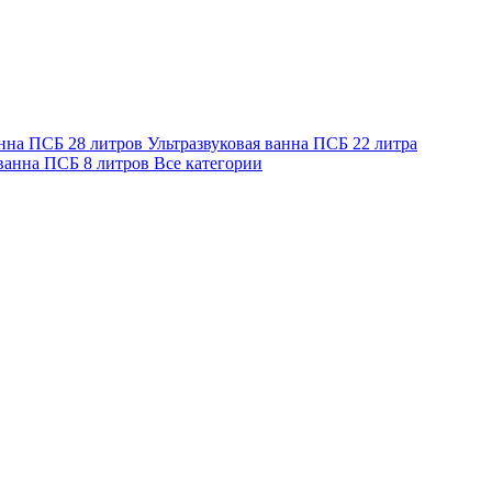
анна ПСБ 28 литров
Ультразвуковая ванна ПСБ 22 литра
 ванна ПСБ 8 литров
Все категории