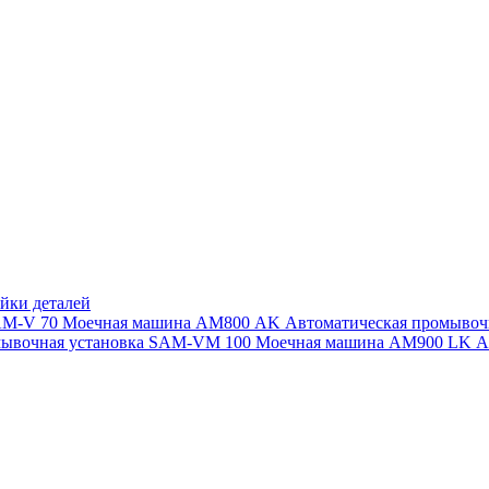
йки деталей
SAM-V 70
Моечная машина АМ800 AK
Автоматическая промыво
мывочная установка SAM-VM 100
Моечная машина AM900 LK
А