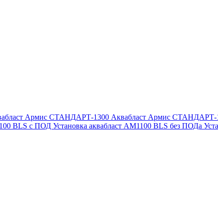
вабласт Армис СТАНДАРТ-1300
Аквабласт Армис СТАНДАРТ-
1100 BLS с ПОД
Установка аквабласт AM1100 BLS без ПОДа
Уст