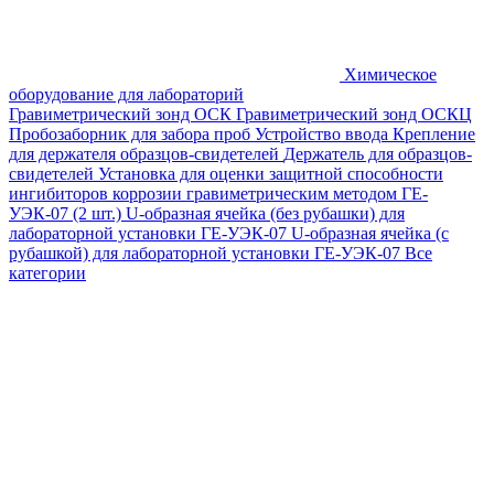
Химическое
оборудование для лабораторий
Гравиметрический зонд ОСК
Гравиметрический зонд ОСКЦ
Пробозаборник для забора проб
Устройство ввода
Крепление
для держателя образцов-свидетелей
Держатель для образцов-
свидетелей
Установка для оценки защитной способности
ингибиторов коррозии гравиметрическим методом ГЕ-
УЭК-07 (2 шт.)
U-образная ячейка (без рубашки) для
лабораторной установки ГЕ-УЭК-07
U-образная ячейка (с
рубашкой) для лабораторной установки ГЕ-УЭК-07
Все
категории