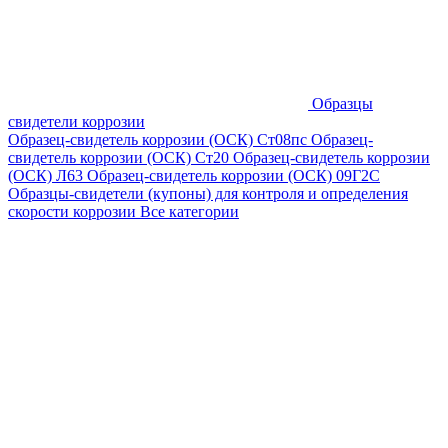
Образцы
свидетели коррозии
Образец-свидетель коррозии (ОСК) Ст08пс
Образец-
свидетель коррозии (ОСК) Ст20
Образец-свидетель коррозии
(ОСК) Л63
Образец-свидетель коррозии (ОСК) 09Г2С
Образцы-свидетели (купоны) для контроля и определения
скорости коррозии
Все категории