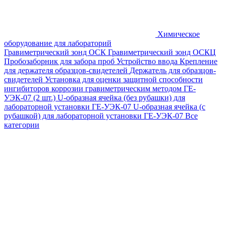
Химическое
оборудование для лабораторий
Гравиметрический зонд ОСК
Гравиметрический зонд ОСКЦ
Пробозаборник для забора проб
Устройство ввода
Крепление
для держателя образцов-свидетелей
Держатель для образцов-
свидетелей
Установка для оценки защитной способности
ингибиторов коррозии гравиметрическим методом ГЕ-
УЭК-07 (2 шт.)
U-образная ячейка (без рубашки) для
лабораторной установки ГЕ-УЭК-07
U-образная ячейка (с
рубашкой) для лабораторной установки ГЕ-УЭК-07
Все
категории