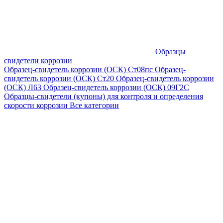
Образцы
свидетели коррозии
Образец-свидетель коррозии (ОСК) Ст08пс
Образец-
свидетель коррозии (ОСК) Ст20
Образец-свидетель коррозии
(ОСК) Л63
Образец-свидетель коррозии (ОСК) 09Г2С
Образцы-свидетели (купоны) для контроля и определения
скорости коррозии
Все категории