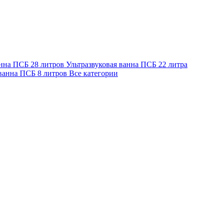
анна ПСБ 28 литров
Ультразвуковая ванна ПСБ 22 литра
 ванна ПСБ 8 литров
Все категории