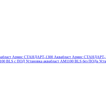
вабласт Армис СТАНДАРТ-1300
Аквабласт Армис СТАНДАРТ-
1100 BLS с ПОД
Установка аквабласт AM1100 BLS без ПОДа
Уст