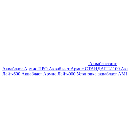
Аквабластинг
Аквабласт Армис ПРО
Аквабласт Армис СТАНДАРТ-1100
Ак
Лайт-600
Аквабласт Армис Лайт-900
Установка аквабласт AM