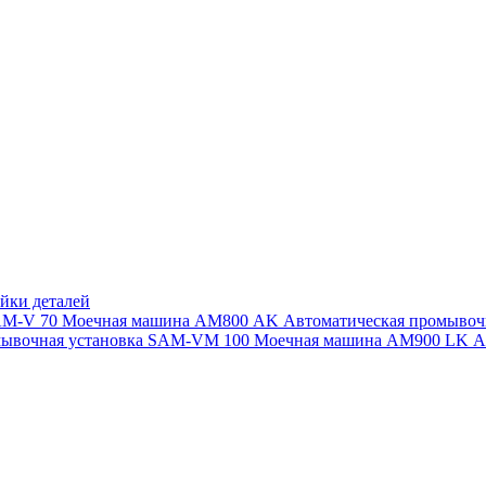
йки деталей
SAM-V 70
Моечная машина АМ800 AK
Автоматическая промыво
мывочная установка SAM-VM 100
Моечная машина AM900 LK
А