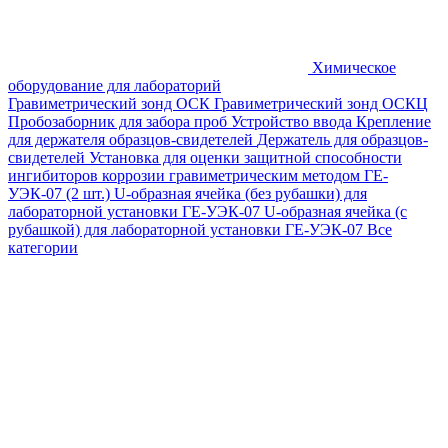
Химическое
оборудование для лабораторий
Гравиметрический зонд ОСК
Гравиметрический зонд ОСКЦ
Пробозаборник для забора проб
Устройство ввода
Крепление
для держателя образцов-свидетелей
Держатель для образцов-
свидетелей
Установка для оценки защитной способности
ингибиторов коррозии гравиметрическим методом ГЕ-
УЭК-07 (2 шт.)
U-образная ячейка (без рубашки) для
лабораторной установки ГЕ-УЭК-07
U-образная ячейка (с
рубашкой) для лабораторной установки ГЕ-УЭК-07
Все
категории