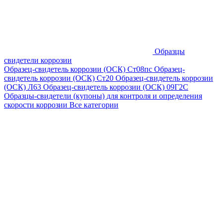
Образцы
свидетели коррозии
Образец-свидетель коррозии (ОСК) Ст08пс
Образец-
свидетель коррозии (ОСК) Ст20
Образец-свидетель коррозии
(ОСК) Л63
Образец-свидетель коррозии (ОСК) 09Г2С
Образцы-свидетели (купоны) для контроля и определения
скорости коррозии
Все категории