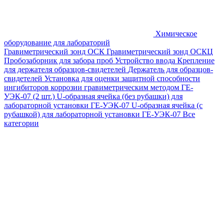
Химическое
оборудование для лабораторий
Гравиметрический зонд ОСК
Гравиметрический зонд ОСКЦ
Пробозаборник для забора проб
Устройство ввода
Крепление
для держателя образцов-свидетелей
Держатель для образцов-
свидетелей
Установка для оценки защитной способности
ингибиторов коррозии гравиметрическим методом ГЕ-
УЭК-07 (2 шт.)
U-образная ячейка (без рубашки) для
лабораторной установки ГЕ-УЭК-07
U-образная ячейка (с
рубашкой) для лабораторной установки ГЕ-УЭК-07
Все
категории