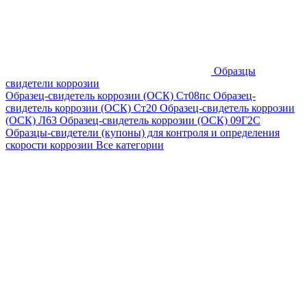
Образцы
свидетели коррозии
Образец-свидетель коррозии (ОСК) Ст08пс
Образец-
свидетель коррозии (ОСК) Ст20
Образец-свидетель коррозии
(ОСК) Л63
Образец-свидетель коррозии (ОСК) 09Г2С
Образцы-свидетели (купоны) для контроля и определения
скорости коррозии
Все категории