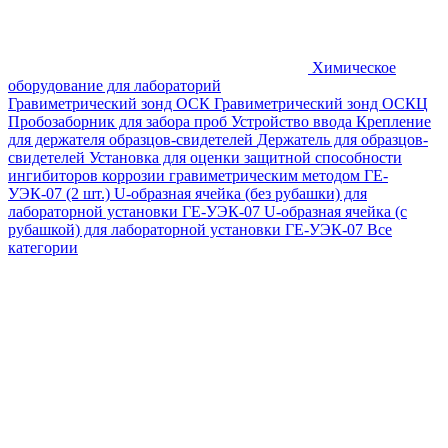
Химическое
оборудование для лабораторий
Гравиметрический зонд ОСК
Гравиметрический зонд ОСКЦ
Пробозаборник для забора проб
Устройство ввода
Крепление
для держателя образцов-свидетелей
Держатель для образцов-
свидетелей
Установка для оценки защитной способности
ингибиторов коррозии гравиметрическим методом ГЕ-
УЭК-07 (2 шт.)
U-образная ячейка (без рубашки) для
лабораторной установки ГЕ-УЭК-07
U-образная ячейка (с
рубашкой) для лабораторной установки ГЕ-УЭК-07
Все
категории