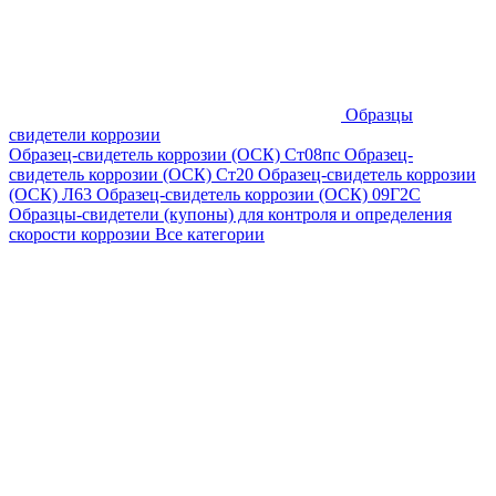
Образцы
свидетели коррозии
Образец-свидетель коррозии (ОСК) Ст08пс
Образец-
свидетель коррозии (ОСК) Ст20
Образец-свидетель коррозии
(ОСК) Л63
Образец-свидетель коррозии (ОСК) 09Г2С
Образцы-свидетели (купоны) для контроля и определения
скорости коррозии
Все категории