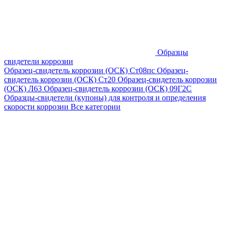
Образцы
свидетели коррозии
Образец-свидетель коррозии (ОСК) Ст08пс
Образец-
свидетель коррозии (ОСК) Ст20
Образец-свидетель коррозии
(ОСК) Л63
Образец-свидетель коррозии (ОСК) 09Г2С
Образцы-свидетели (купоны) для контроля и определения
скорости коррозии
Все категории