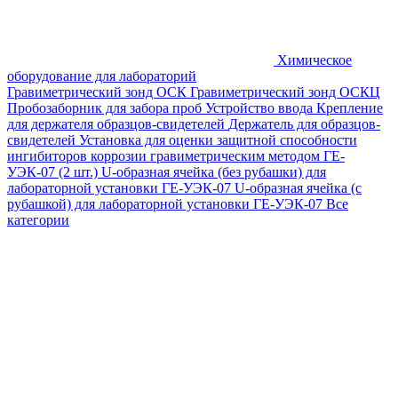
Химическое
оборудование для лабораторий
Гравиметрический зонд ОСК
Гравиметрический зонд ОСКЦ
Пробозаборник для забора проб
Устройство ввода
Крепление
для держателя образцов-свидетелей
Держатель для образцов-
свидетелей
Установка для оценки защитной способности
ингибиторов коррозии гравиметрическим методом ГЕ-
УЭК-07 (2 шт.)
U-образная ячейка (без рубашки) для
лабораторной установки ГЕ-УЭК-07
U-образная ячейка (с
рубашкой) для лабораторной установки ГЕ-УЭК-07
Все
категории