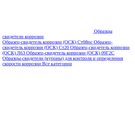
Образцы
свидетели коррозии
Образец-свидетель коррозии (ОСК) Ст08пс
Образец-
свидетель коррозии (ОСК) Ст20
Образец-свидетель коррозии
(ОСК) Л63
Образец-свидетель коррозии (ОСК) 09Г2С
Образцы-свидетели (купоны) для контроля и определения
скорости коррозии
Все категории