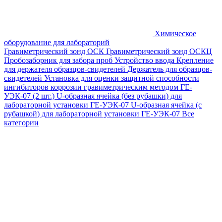
Химическое
оборудование для лабораторий
Гравиметрический зонд ОСК
Гравиметрический зонд ОСКЦ
Пробозаборник для забора проб
Устройство ввода
Крепление
для держателя образцов-свидетелей
Держатель для образцов-
свидетелей
Установка для оценки защитной способности
ингибиторов коррозии гравиметрическим методом ГЕ-
УЭК-07 (2 шт.)
U-образная ячейка (без рубашки) для
лабораторной установки ГЕ-УЭК-07
U-образная ячейка (с
рубашкой) для лабораторной установки ГЕ-УЭК-07
Все
категории