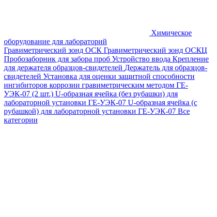
Химическое
оборудование для лабораторий
Гравиметрический зонд ОСК
Гравиметрический зонд ОСКЦ
Пробозаборник для забора проб
Устройство ввода
Крепление
для держателя образцов-свидетелей
Держатель для образцов-
свидетелей
Установка для оценки защитной способности
ингибиторов коррозии гравиметрическим методом ГЕ-
УЭК-07 (2 шт.)
U-образная ячейка (без рубашки) для
лабораторной установки ГЕ-УЭК-07
U-образная ячейка (с
рубашкой) для лабораторной установки ГЕ-УЭК-07
Все
категории