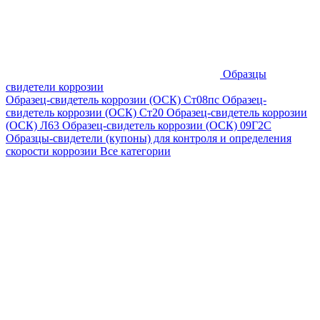
Образцы
свидетели коррозии
Образец-свидетель коррозии (ОСК) Ст08пс
Образец-
свидетель коррозии (ОСК) Ст20
Образец-свидетель коррозии
(ОСК) Л63
Образец-свидетель коррозии (ОСК) 09Г2С
Образцы-свидетели (купоны) для контроля и определения
скорости коррозии
Все категории