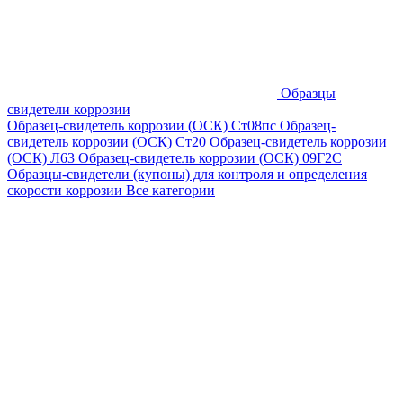
Образцы
свидетели коррозии
Образец-свидетель коррозии (ОСК) Ст08пс
Образец-
свидетель коррозии (ОСК) Ст20
Образец-свидетель коррозии
(ОСК) Л63
Образец-свидетель коррозии (ОСК) 09Г2С
Образцы-свидетели (купоны) для контроля и определения
скорости коррозии
Все категории