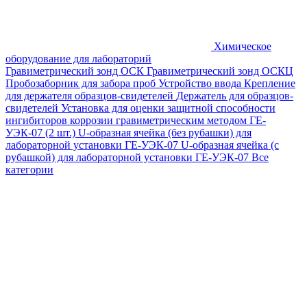
Химическое
оборудование для лабораторий
Гравиметрический зонд ОСК
Гравиметрический зонд ОСКЦ
Пробозаборник для забора проб
Устройство ввода
Крепление
для держателя образцов-свидетелей
Держатель для образцов-
свидетелей
Установка для оценки защитной способности
ингибиторов коррозии гравиметрическим методом ГЕ-
УЭК-07 (2 шт.)
U-образная ячейка (без рубашки) для
лабораторной установки ГЕ-УЭК-07
U-образная ячейка (с
рубашкой) для лабораторной установки ГЕ-УЭК-07
Все
категории