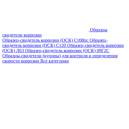
Образцы
свидетели коррозии
Образец-свидетель коррозии (ОСК) Ст08пс
Образец-
свидетель коррозии (ОСК) Ст20
Образец-свидетель коррозии
(ОСК) Л63
Образец-свидетель коррозии (ОСК) 09Г2С
Образцы-свидетели (купоны) для контроля и определения
скорости коррозии
Все категории