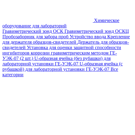
Химическое
оборудование для лабораторий
Гравиметрический зонд ОСК
Гравиметрический зонд ОСКЦ
Пробозаборник для забора проб
Устройство ввода
Крепление
для держателя образцов-свидетелей
Держатель для образцов-
свидетелей
Установка для оценки защитной способности
ингибиторов коррозии гравиметрическим методом ГЕ-
УЭК-07 (2 шт.)
U-образная ячейка (без рубашки) для
лабораторной установки ГЕ-УЭК-07
U-образная ячейка (с
рубашкой) для лабораторной установки ГЕ-УЭК-07
Все
категории