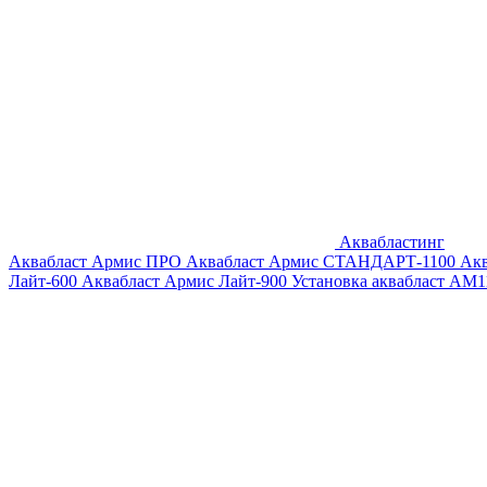
Аквабластинг
Аквабласт Армис ПРО
Аквабласт Армис СТАНДАРТ-1100
Ак
Лайт-600
Аквабласт Армис Лайт-900
Установка аквабласт AM