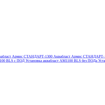
вабласт Армис СТАНДАРТ-1300
Аквабласт Армис СТАНДАРТ-
1100 BLS с ПОД
Установка аквабласт AM1100 BLS без ПОДа
Уст