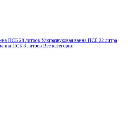
анна ПСБ 28 литров
Ультразвуковая ванна ПСБ 22 литра
 ванна ПСБ 8 литров
Все категории