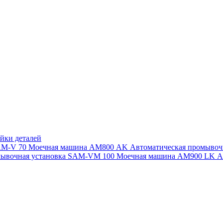
йки деталей
SAM-V 70
Моечная машина АМ800 AK
Автоматическая промыво
мывочная установка SAM-VM 100
Моечная машина AM900 LK
А