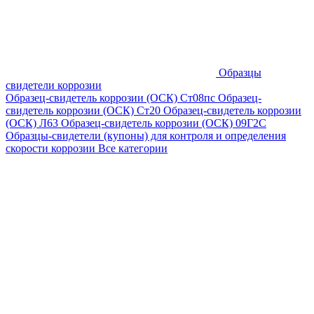
Образцы
свидетели коррозии
Образец-свидетель коррозии (ОСК) Ст08пс
Образец-
свидетель коррозии (ОСК) Ст20
Образец-свидетель коррозии
(ОСК) Л63
Образец-свидетель коррозии (ОСК) 09Г2С
Образцы-свидетели (купоны) для контроля и определения
скорости коррозии
Все категории