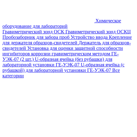
Химическое
оборудование для лабораторий
Гравиметрический зонд ОСК
Гравиметрический зонд ОСКЦ
Пробозаборник для забора проб
Устройство ввода
Крепление
для держателя образцов-свидетелей
Держатель для образцов-
свидетелей
Установка для оценки защитной способности
ингибиторов коррозии гравиметрическим методом ГЕ-
УЭК-07 (2 шт.)
U-образная ячейка (без рубашки) для
лабораторной установки ГЕ-УЭК-07
U-образная ячейка (с
рубашкой) для лабораторной установки ГЕ-УЭК-07
Все
категории