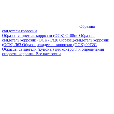
Образцы
свидетели коррозии
Образец-свидетель коррозии (ОСК) Ст08пс
Образец-
свидетель коррозии (ОСК) Ст20
Образец-свидетель коррозии
(ОСК) Л63
Образец-свидетель коррозии (ОСК) 09Г2С
Образцы-свидетели (купоны) для контроля и определения
скорости коррозии
Все категории