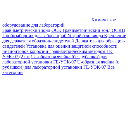
Химическое
оборудование для лабораторий
Гравиметрический зонд ОСК
Гравиметрический зонд ОСКЦ
Пробозаборник для забора проб
Устройство ввода
Крепление
для держателя образцов-свидетелей
Держатель для образцов-
свидетелей
Установка для оценки защитной способности
ингибиторов коррозии гравиметрическим методом ГЕ-
УЭК-07 (2 шт.)
U-образная ячейка (без рубашки) для
лабораторной установки ГЕ-УЭК-07
U-образная ячейка (с
рубашкой) для лабораторной установки ГЕ-УЭК-07
Все
категории