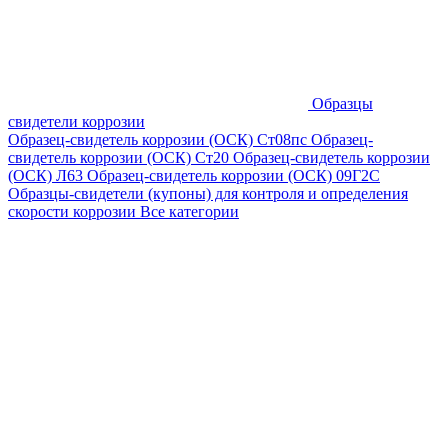
Образцы
свидетели коррозии
Образец-свидетель коррозии (ОСК) Ст08пс
Образец-
свидетель коррозии (ОСК) Ст20
Образец-свидетель коррозии
(ОСК) Л63
Образец-свидетель коррозии (ОСК) 09Г2С
Образцы-свидетели (купоны) для контроля и определения
скорости коррозии
Все категории