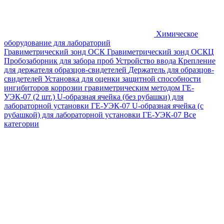
Химическое
оборудование для лабораторий
Гравиметрический зонд ОСК
Гравиметрический зонд ОСКЦ
Пробозаборник для забора проб
Устройство ввода
Крепление
для держателя образцов-свидетелей
Держатель для образцов-
свидетелей
Установка для оценки защитной способности
ингибиторов коррозии гравиметрическим методом ГЕ-
УЭК-07 (2 шт.)
U-образная ячейка (без рубашки) для
лабораторной установки ГЕ-УЭК-07
U-образная ячейка (с
рубашкой) для лабораторной установки ГЕ-УЭК-07
Все
категории