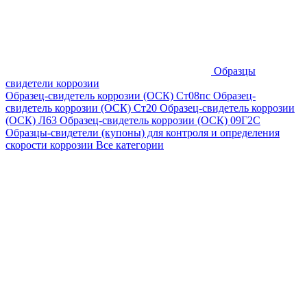
Образцы
свидетели коррозии
Образец-свидетель коррозии (ОСК) Ст08пс
Образец-
свидетель коррозии (ОСК) Ст20
Образец-свидетель коррозии
(ОСК) Л63
Образец-свидетель коррозии (ОСК) 09Г2С
Образцы-свидетели (купоны) для контроля и определения
скорости коррозии
Все категории