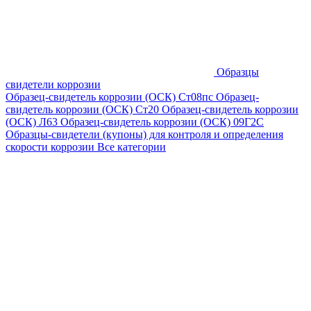
Образцы
свидетели коррозии
Образец-свидетель коррозии (ОСК) Ст08пс
Образец-
свидетель коррозии (ОСК) Ст20
Образец-свидетель коррозии
(ОСК) Л63
Образец-свидетель коррозии (ОСК) 09Г2С
Образцы-свидетели (купоны) для контроля и определения
скорости коррозии
Все категории