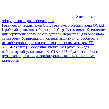
Химическое
оборудование для лабораторий
Гравиметрический зонд ОСК
Гравиметрический зонд ОСКЦ
Пробозаборник для забора проб
Устройство ввода
Крепление
для держателя образцов-свидетелей
Держатель для образцов-
свидетелей
Установка для оценки защитной способности
ингибиторов коррозии гравиметрическим методом ГЕ-
УЭК-07 (2 шт.)
U-образная ячейка (без рубашки) для
лабораторной установки ГЕ-УЭК-07
U-образная ячейка (с
рубашкой) для лабораторной установки ГЕ-УЭК-07
Все
категории