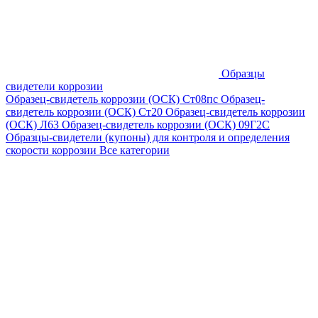
Образцы
свидетели коррозии
Образец-свидетель коррозии (ОСК) Ст08пс
Образец-
свидетель коррозии (ОСК) Ст20
Образец-свидетель коррозии
(ОСК) Л63
Образец-свидетель коррозии (ОСК) 09Г2С
Образцы-свидетели (купоны) для контроля и определения
скорости коррозии
Все категории