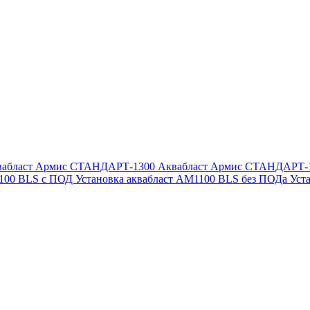
вабласт Армис СТАНДАРТ-1300
Аквабласт Армис СТАНДАРТ-
1100 BLS с ПОД
Установка аквабласт AM1100 BLS без ПОДа
Уст