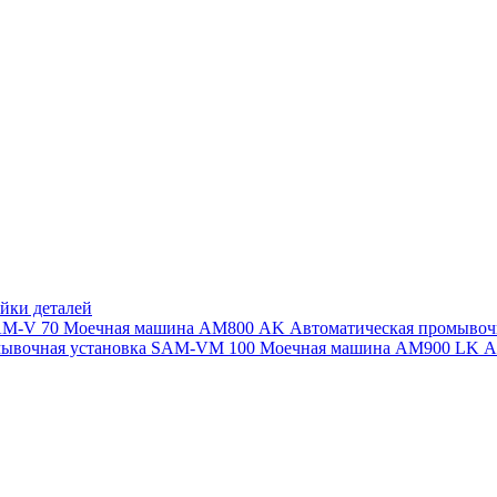
йки деталей
SAM-V 70
Моечная машина АМ800 AK
Автоматическая промыво
мывочная установка SAM-VM 100
Моечная машина AM900 LK
А