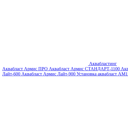
Аквабластинг
Аквабласт Армис ПРО
Аквабласт Армис СТАНДАРТ-1100
Ак
Лайт-600
Аквабласт Армис Лайт-900
Установка аквабласт AM