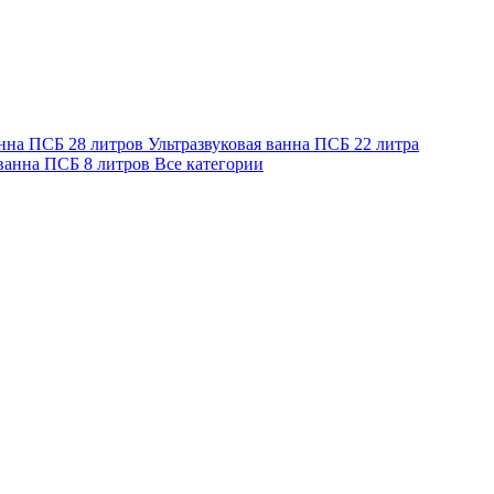
анна ПСБ 28 литров
Ультразвуковая ванна ПСБ 22 литра
 ванна ПСБ 8 литров
Все категории