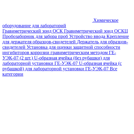
Химическое
оборудование для лабораторий
Гравиметрический зонд ОСК
Гравиметрический зонд ОСКЦ
Пробозаборник для забора проб
Устройство ввода
Крепление
для держателя образцов-свидетелей
Держатель для образцов-
свидетелей
Установка для оценки защитной способности
ингибиторов коррозии гравиметрическим методом ГЕ-
УЭК-07 (2 шт.)
U-образная ячейка (без рубашки) для
лабораторной установки ГЕ-УЭК-07
U-образная ячейка (с
рубашкой) для лабораторной установки ГЕ-УЭК-07
Все
категории