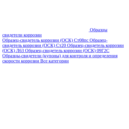
Образцы
свидетели коррозии
Образец-свидетель коррозии (ОСК) Ст08пс
Образец-
свидетель коррозии (ОСК) Ст20
Образец-свидетель коррозии
(ОСК) Л63
Образец-свидетель коррозии (ОСК) 09Г2С
Образцы-свидетели (купоны) для контроля и определения
скорости коррозии
Все категории