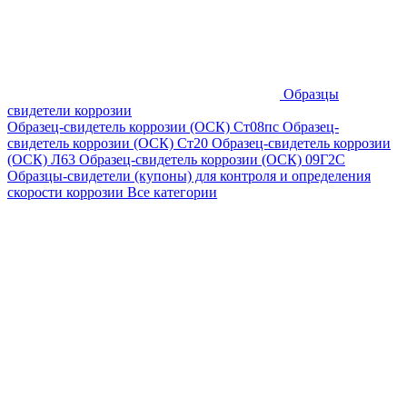
Образцы
свидетели коррозии
Образец-свидетель коррозии (ОСК) Ст08пс
Образец-
свидетель коррозии (ОСК) Ст20
Образец-свидетель коррозии
(ОСК) Л63
Образец-свидетель коррозии (ОСК) 09Г2С
Образцы-свидетели (купоны) для контроля и определения
скорости коррозии
Все категории