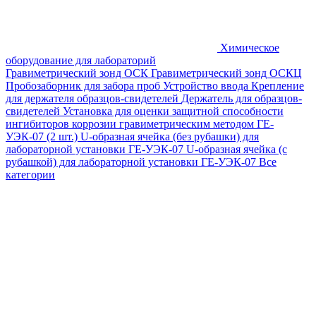
Химическое
оборудование для лабораторий
Гравиметрический зонд ОСК
Гравиметрический зонд ОСКЦ
Пробозаборник для забора проб
Устройство ввода
Крепление
для держателя образцов-свидетелей
Держатель для образцов-
свидетелей
Установка для оценки защитной способности
ингибиторов коррозии гравиметрическим методом ГЕ-
УЭК-07 (2 шт.)
U-образная ячейка (без рубашки) для
лабораторной установки ГЕ-УЭК-07
U-образная ячейка (с
рубашкой) для лабораторной установки ГЕ-УЭК-07
Все
категории