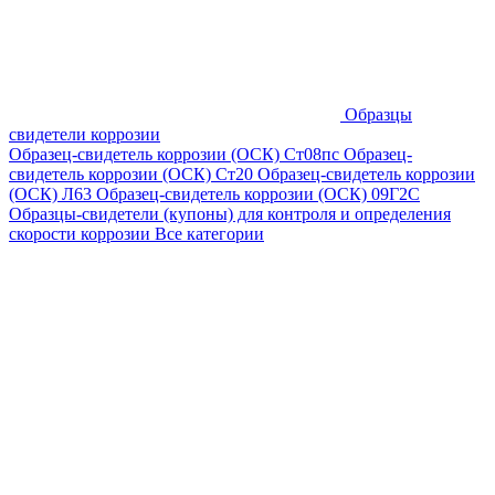
Образцы
свидетели коррозии
Образец-свидетель коррозии (ОСК) Ст08пс
Образец-
свидетель коррозии (ОСК) Ст20
Образец-свидетель коррозии
(ОСК) Л63
Образец-свидетель коррозии (ОСК) 09Г2С
Образцы-свидетели (купоны) для контроля и определения
скорости коррозии
Все категории