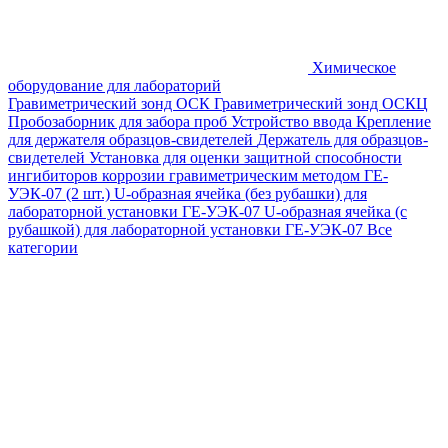
Химическое
оборудование для лабораторий
Гравиметрический зонд ОСК
Гравиметрический зонд ОСКЦ
Пробозаборник для забора проб
Устройство ввода
Крепление
для держателя образцов-свидетелей
Держатель для образцов-
свидетелей
Установка для оценки защитной способности
ингибиторов коррозии гравиметрическим методом ГЕ-
УЭК-07 (2 шт.)
U-образная ячейка (без рубашки) для
лабораторной установки ГЕ-УЭК-07
U-образная ячейка (с
рубашкой) для лабораторной установки ГЕ-УЭК-07
Все
категории