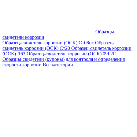
Образцы
свидетели коррозии
Образец-свидетель коррозии (ОСК) Ст08пс
Образец-
свидетель коррозии (ОСК) Ст20
Образец-свидетель коррозии
(ОСК) Л63
Образец-свидетель коррозии (ОСК) 09Г2С
Образцы-свидетели (купоны) для контроля и определения
скорости коррозии
Все категории