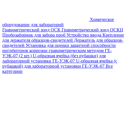
Химическое
оборудование для лабораторий
Гравиметрический зонд ОСК
Гравиметрический зонд ОСКЦ
Пробозаборник для забора проб
Устройство ввода
Крепление
для держателя образцов-свидетелей
Держатель для образцов-
свидетелей
Установка для оценки защитной способности
ингибиторов коррозии гравиметрическим методом ГЕ-
УЭК-07 (2 шт.)
U-образная ячейка (без рубашки) для
лабораторной установки ГЕ-УЭК-07
U-образная ячейка (с
рубашкой) для лабораторной установки ГЕ-УЭК-07
Все
категории