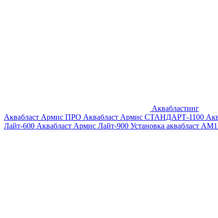
Аквабластинг
Аквабласт Армис ПРО
Аквабласт Армис СТАНДАРТ-1100
Ак
Лайт-600
Аквабласт Армис Лайт-900
Установка аквабласт AM