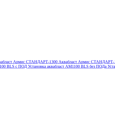
вабласт Армис СТАНДАРТ-1300
Аквабласт Армис СТАНДАРТ-
1100 BLS с ПОД
Установка аквабласт AM1100 BLS без ПОДа
Уст