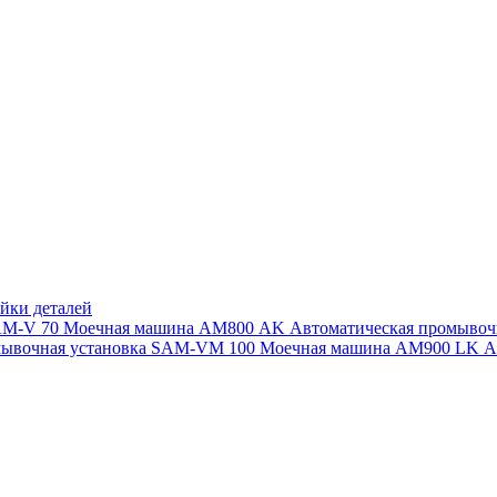
йки деталей
SAM-V 70
Моечная машина АМ800 AK
Автоматическая промыво
мывочная установка SAM-VM 100
Моечная машина AM900 LK
А