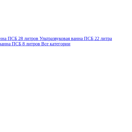
анна ПСБ 28 литров
Ультразвуковая ванна ПСБ 22 литра
 ванна ПСБ 8 литров
Все категории