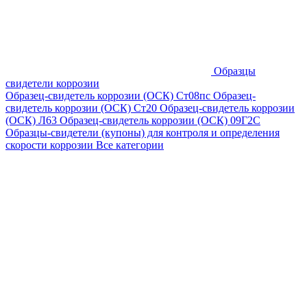
Образцы
свидетели коррозии
Образец-свидетель коррозии (ОСК) Ст08пс
Образец-
свидетель коррозии (ОСК) Ст20
Образец-свидетель коррозии
(ОСК) Л63
Образец-свидетель коррозии (ОСК) 09Г2С
Образцы-свидетели (купоны) для контроля и определения
скорости коррозии
Все категории