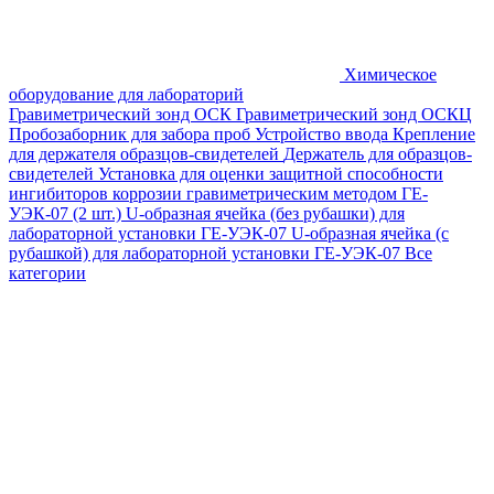
Химическое
оборудование для лабораторий
Гравиметрический зонд ОСК
Гравиметрический зонд ОСКЦ
Пробозаборник для забора проб
Устройство ввода
Крепление
для держателя образцов-свидетелей
Держатель для образцов-
свидетелей
Установка для оценки защитной способности
ингибиторов коррозии гравиметрическим методом ГЕ-
УЭК-07 (2 шт.)
U-образная ячейка (без рубашки) для
лабораторной установки ГЕ-УЭК-07
U-образная ячейка (с
рубашкой) для лабораторной установки ГЕ-УЭК-07
Все
категории