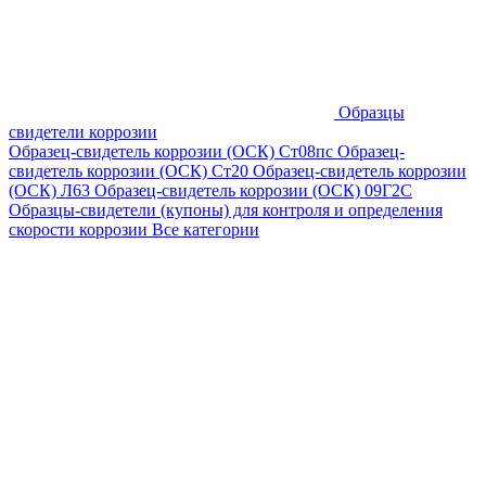
Образцы
свидетели коррозии
Образец-свидетель коррозии (ОСК) Ст08пс
Образец-
свидетель коррозии (ОСК) Ст20
Образец-свидетель коррозии
(ОСК) Л63
Образец-свидетель коррозии (ОСК) 09Г2С
Образцы-свидетели (купоны) для контроля и определения
скорости коррозии
Все категории