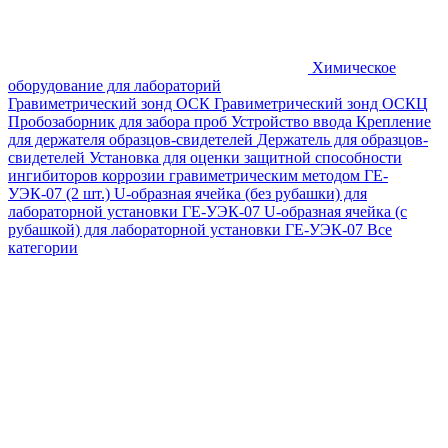
Химическое
оборудование для лабораторий
Гравиметрический зонд ОСК
Гравиметрический зонд ОСКЦ
Пробозаборник для забора проб
Устройство ввода
Крепление
для держателя образцов-свидетелей
Держатель для образцов-
свидетелей
Установка для оценки защитной способности
ингибиторов коррозии гравиметрическим методом ГЕ-
УЭК-07 (2 шт.)
U-образная ячейка (без рубашки) для
лабораторной установки ГЕ-УЭК-07
U-образная ячейка (с
рубашкой) для лабораторной установки ГЕ-УЭК-07
Все
категории