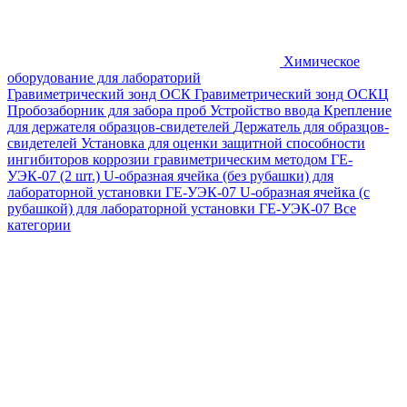
Химическое
оборудование для лабораторий
Гравиметрический зонд ОСК
Гравиметрический зонд ОСКЦ
Пробозаборник для забора проб
Устройство ввода
Крепление
для держателя образцов-свидетелей
Держатель для образцов-
свидетелей
Установка для оценки защитной способности
ингибиторов коррозии гравиметрическим методом ГЕ-
УЭК-07 (2 шт.)
U-образная ячейка (без рубашки) для
лабораторной установки ГЕ-УЭК-07
U-образная ячейка (с
рубашкой) для лабораторной установки ГЕ-УЭК-07
Все
категории