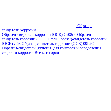
Образцы
свидетели коррозии
Образец-свидетель коррозии (ОСК) Ст08пс
Образец-
свидетель коррозии (ОСК) Ст20
Образец-свидетель коррозии
(ОСК) Л63
Образец-свидетель коррозии (ОСК) 09Г2С
Образцы-свидетели (купоны) для контроля и определения
скорости коррозии
Все категории