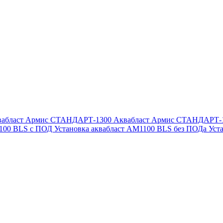
вабласт Армис СТАНДАРТ-1300
Аквабласт Армис СТАНДАРТ-
1100 BLS с ПОД
Установка аквабласт AM1100 BLS без ПОДа
Уст