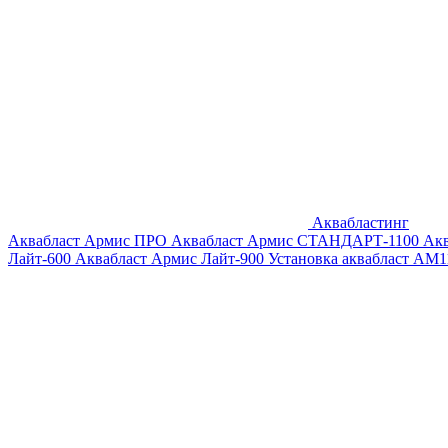
Аквабластинг
Аквабласт Армис ПРО
Аквабласт Армис СТАНДАРТ-1100
Ак
Лайт-600
Аквабласт Армис Лайт-900
Установка аквабласт AM