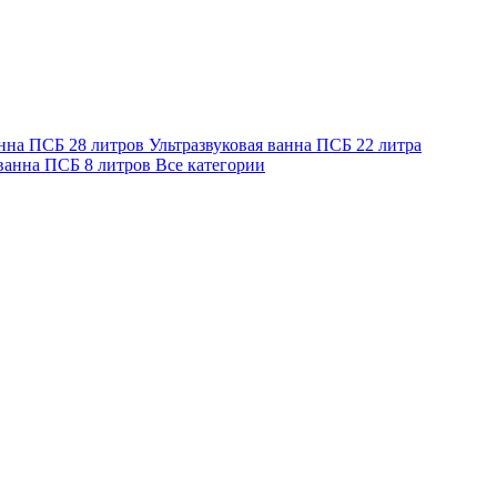
анна ПСБ 28 литров
Ультразвуковая ванна ПСБ 22 литра
 ванна ПСБ 8 литров
Все категории