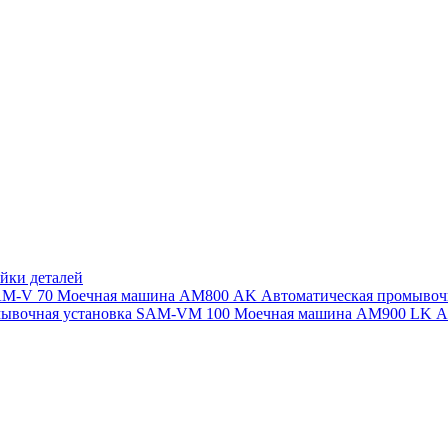
йки деталей
SAM-V 70
Моечная машина АМ800 AK
Автоматическая промыво
мывочная установка SAM-VM 100
Моечная машина AM900 LK
А