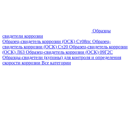
Образцы
свидетели коррозии
Образец-свидетель коррозии (ОСК) Ст08пс
Образец-
свидетель коррозии (ОСК) Ст20
Образец-свидетель коррозии
(ОСК) Л63
Образец-свидетель коррозии (ОСК) 09Г2С
Образцы-свидетели (купоны) для контроля и определения
скорости коррозии
Все категории