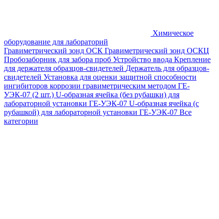
Химическое
оборудование для лабораторий
Гравиметрический зонд ОСК
Гравиметрический зонд ОСКЦ
Пробозаборник для забора проб
Устройство ввода
Крепление
для держателя образцов-свидетелей
Держатель для образцов-
свидетелей
Установка для оценки защитной способности
ингибиторов коррозии гравиметрическим методом ГЕ-
УЭК-07 (2 шт.)
U-образная ячейка (без рубашки) для
лабораторной установки ГЕ-УЭК-07
U-образная ячейка (с
рубашкой) для лабораторной установки ГЕ-УЭК-07
Все
категории