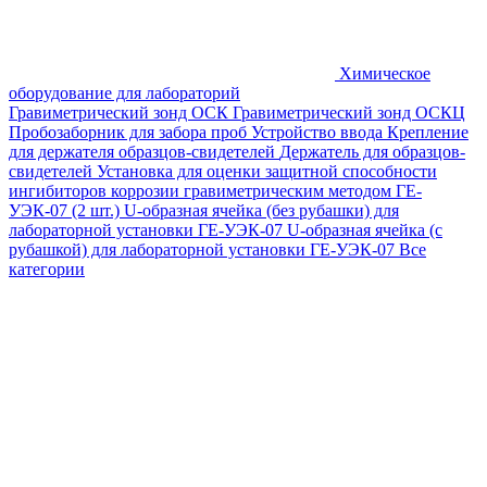
Химическое
оборудование для лабораторий
Гравиметрический зонд ОСК
Гравиметрический зонд ОСКЦ
Пробозаборник для забора проб
Устройство ввода
Крепление
для держателя образцов-свидетелей
Держатель для образцов-
свидетелей
Установка для оценки защитной способности
ингибиторов коррозии гравиметрическим методом ГЕ-
УЭК-07 (2 шт.)
U-образная ячейка (без рубашки) для
лабораторной установки ГЕ-УЭК-07
U-образная ячейка (с
рубашкой) для лабораторной установки ГЕ-УЭК-07
Все
категории