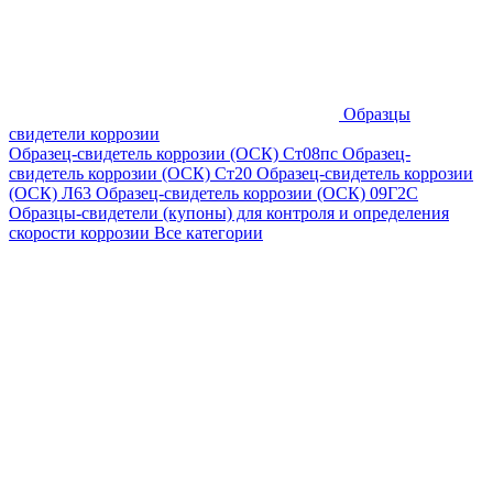
Образцы
свидетели коррозии
Образец-свидетель коррозии (ОСК) Ст08пс
Образец-
свидетель коррозии (ОСК) Ст20
Образец-свидетель коррозии
(ОСК) Л63
Образец-свидетель коррозии (ОСК) 09Г2С
Образцы-свидетели (купоны) для контроля и определения
скорости коррозии
Все категории