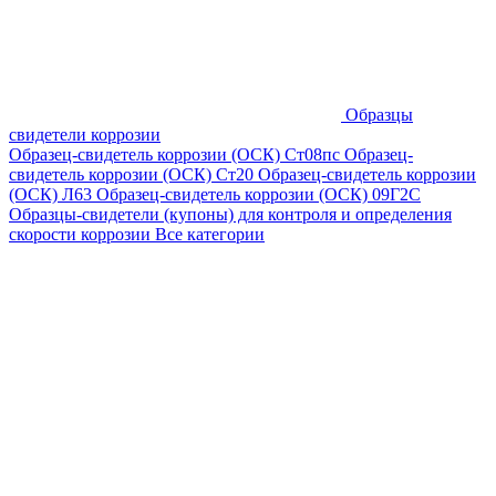
Образцы
свидетели коррозии
Образец-свидетель коррозии (ОСК) Ст08пс
Образец-
свидетель коррозии (ОСК) Ст20
Образец-свидетель коррозии
(ОСК) Л63
Образец-свидетель коррозии (ОСК) 09Г2С
Образцы-свидетели (купоны) для контроля и определения
скорости коррозии
Все категории