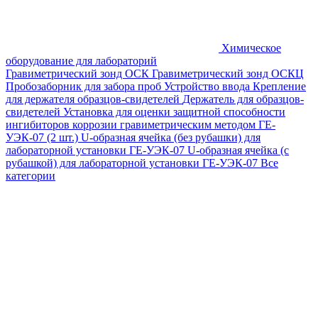
Химическое
оборудование для лабораторий
Гравиметрический зонд ОСК
Гравиметрический зонд ОСКЦ
Пробозаборник для забора проб
Устройство ввода
Крепление
для держателя образцов-свидетелей
Держатель для образцов-
свидетелей
Установка для оценки защитной способности
ингибиторов коррозии гравиметрическим методом ГЕ-
УЭК-07 (2 шт.)
U-образная ячейка (без рубашки) для
лабораторной установки ГЕ-УЭК-07
U-образная ячейка (с
рубашкой) для лабораторной установки ГЕ-УЭК-07
Все
категории