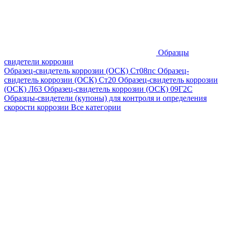
Образцы
свидетели коррозии
Образец-свидетель коррозии (ОСК) Ст08пс
Образец-
свидетель коррозии (ОСК) Ст20
Образец-свидетель коррозии
(ОСК) Л63
Образец-свидетель коррозии (ОСК) 09Г2С
Образцы-свидетели (купоны) для контроля и определения
скорости коррозии
Все категории