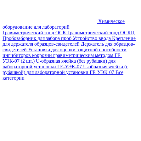
Химическое
оборудование для лабораторий
Гравиметрический зонд ОСК
Гравиметрический зонд ОСКЦ
Пробозаборник для забора проб
Устройство ввода
Крепление
для держателя образцов-свидетелей
Держатель для образцов-
свидетелей
Установка для оценки защитной способности
ингибиторов коррозии гравиметрическим методом ГЕ-
УЭК-07 (2 шт.)
U-образная ячейка (без рубашки) для
лабораторной установки ГЕ-УЭК-07
U-образная ячейка (с
рубашкой) для лабораторной установки ГЕ-УЭК-07
Все
категории