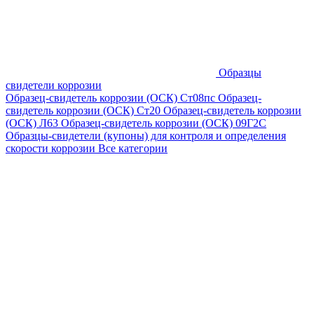
Образцы
свидетели коррозии
Образец-свидетель коррозии (ОСК) Ст08пс
Образец-
свидетель коррозии (ОСК) Ст20
Образец-свидетель коррозии
(ОСК) Л63
Образец-свидетель коррозии (ОСК) 09Г2С
Образцы-свидетели (купоны) для контроля и определения
скорости коррозии
Все категории