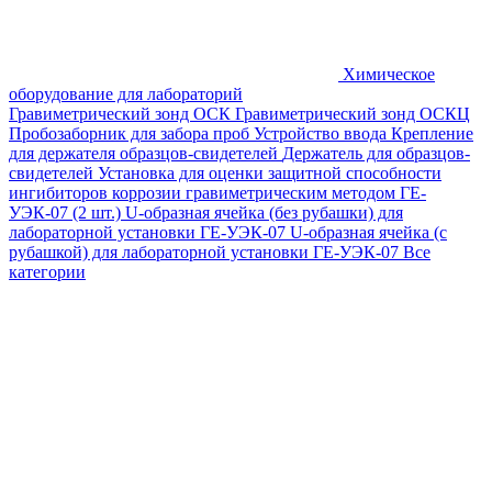
Химическое
оборудование для лабораторий
Гравиметрический зонд ОСК
Гравиметрический зонд ОСКЦ
Пробозаборник для забора проб
Устройство ввода
Крепление
для держателя образцов-свидетелей
Держатель для образцов-
свидетелей
Установка для оценки защитной способности
ингибиторов коррозии гравиметрическим методом ГЕ-
УЭК-07 (2 шт.)
U-образная ячейка (без рубашки) для
лабораторной установки ГЕ-УЭК-07
U-образная ячейка (с
рубашкой) для лабораторной установки ГЕ-УЭК-07
Все
категории