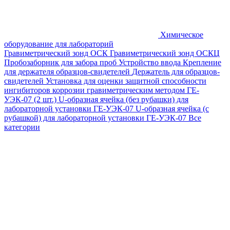
Химическое
оборудование для лабораторий
Гравиметрический зонд ОСК
Гравиметрический зонд ОСКЦ
Пробозаборник для забора проб
Устройство ввода
Крепление
для держателя образцов-свидетелей
Держатель для образцов-
свидетелей
Установка для оценки защитной способности
ингибиторов коррозии гравиметрическим методом ГЕ-
УЭК-07 (2 шт.)
U-образная ячейка (без рубашки) для
лабораторной установки ГЕ-УЭК-07
U-образная ячейка (с
рубашкой) для лабораторной установки ГЕ-УЭК-07
Все
категории