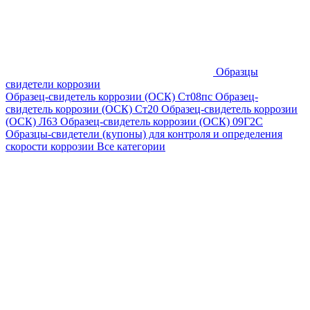
Образцы
свидетели коррозии
Образец-свидетель коррозии (ОСК) Ст08пс
Образец-
свидетель коррозии (ОСК) Ст20
Образец-свидетель коррозии
(ОСК) Л63
Образец-свидетель коррозии (ОСК) 09Г2С
Образцы-свидетели (купоны) для контроля и определения
скорости коррозии
Все категории