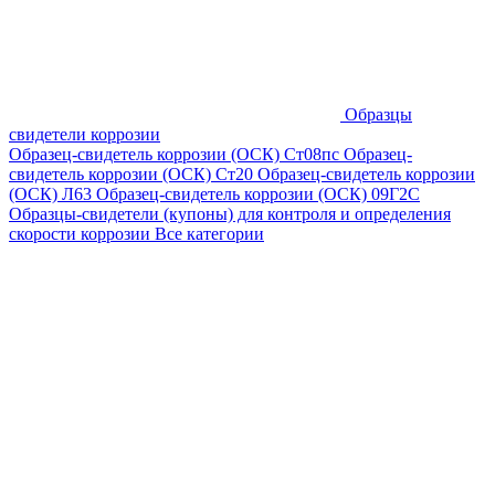
Образцы
свидетели коррозии
Образец-свидетель коррозии (ОСК) Ст08пс
Образец-
свидетель коррозии (ОСК) Ст20
Образец-свидетель коррозии
(ОСК) Л63
Образец-свидетель коррозии (ОСК) 09Г2С
Образцы-свидетели (купоны) для контроля и определения
скорости коррозии
Все категории