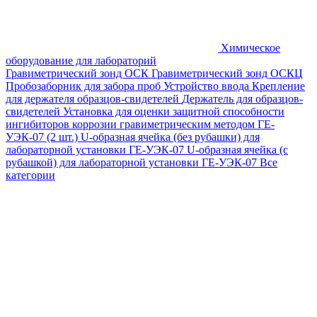
Химическое
оборудование для лабораторий
Гравиметрический зонд ОСК
Гравиметрический зонд ОСКЦ
Пробозаборник для забора проб
Устройство ввода
Крепление
для держателя образцов-свидетелей
Держатель для образцов-
свидетелей
Установка для оценки защитной способности
ингибиторов коррозии гравиметрическим методом ГЕ-
УЭК-07 (2 шт.)
U-образная ячейка (без рубашки) для
лабораторной установки ГЕ-УЭК-07
U-образная ячейка (с
рубашкой) для лабораторной установки ГЕ-УЭК-07
Все
категории